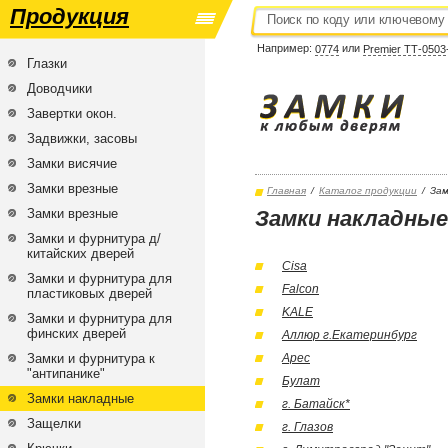
Продукция
Например:
или
0774
Premier ТТ-0503
Глазки
Доводчики
Завертки окон.
Задвижки, засовы
Замки висячие
Замки врезные
Главная
/
Каталог продукции
/
Зам
Замки врезные
Замки накладные
Замки и фурнитура д/
китайских дверей
Cisa
Замки и фурнитура для
Falcon
пластиковых дверей
KALE
Замки и фурнитура для
финских дверей
Аллюр г.Екатеринбург
Замки и фурнитура к
Арес
"антипанике"
Булат
Замки накладные
г. Батайск*
Защелки
г. Глазов