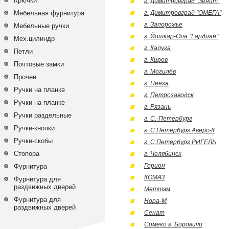
Крючки
г. Димитровград "Зенит"
Мебельная фурнитура
г. Димитровград "ОМЕГА"
г. Запорожье
Мебельные ручки
г. Йошкар-Ола "Гардиан"
Мех.цилиндр
г. Калуга
Петли
г. Киров
Почтовые замки
г. Могилёв
Прочее
г. Пенза
Ручки на планке
г. Петрозаводск
Ручки на планке
г. Рязань
Ручки раздельные
г. С.-Петербург
Ручки-кнопки
г. С.Петербург Аверс-К
Ручки-скобы
г. С.Петербург РИГЕЛЬ
Стопора
г. Челябинск
Герион
Фурнитура
КОМАЗ
Фурнитура для
раздвижных дверей
Меттэм
Фурнитура для
Нора-М
раздвижных дверей
Сенат
Симеко г. Боровичи