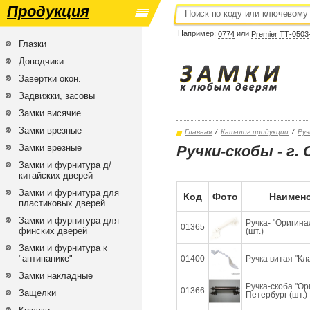
Продукция
Например:
или
0774
Premier ТТ-0503
Глазки
Доводчики
Завертки окон.
Задвижки, засовы
Замки висячие
Замки врезные
Главная
/
Каталог продукции
/
Руч
Замки врезные
Ручки-скобы - г.
Замки и фурнитура д/
китайских дверей
Замки и фурнитура для
Код
Фото
Наимено
пластиковых дверей
Замки и фурнитура для
Ручка- "Оригина
01365
финских дверей
(шт.)
Замки и фурнитура к
"антипанике"
01400
Ручка витая "Кл
Замки накладные
Ручка-скоба "Ори
01366
Защелки
Петербург (шт.)