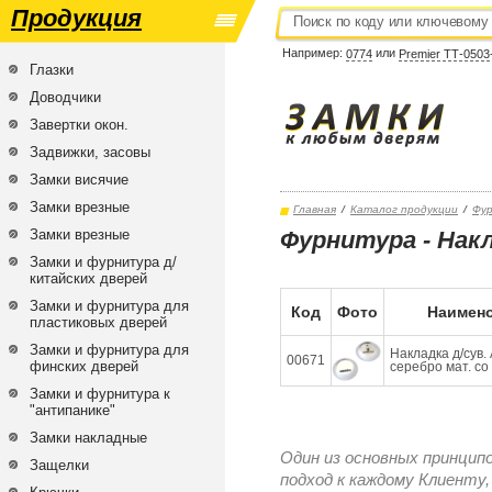
Продукция
Например:
или
0774
Premier ТТ-0503
Глазки
Доводчики
Завертки окон.
Задвижки, засовы
Замки висячие
Замки врезные
Главная
/
Каталог продукции
/
Фу
Замки врезные
Фурнитура - Нак
Замки и фурнитура д/
китайских дверей
Замки и фурнитура для
Код
Фото
Наимено
пластиковых дверей
Замки и фурнитура для
Накладка д/сув
00671
финских дверей
серебро мат. со
Замки и фурнитура к
"антипанике"
Замки накладные
Один из основных принцип
Защелки
подход к каждому Клиенту,