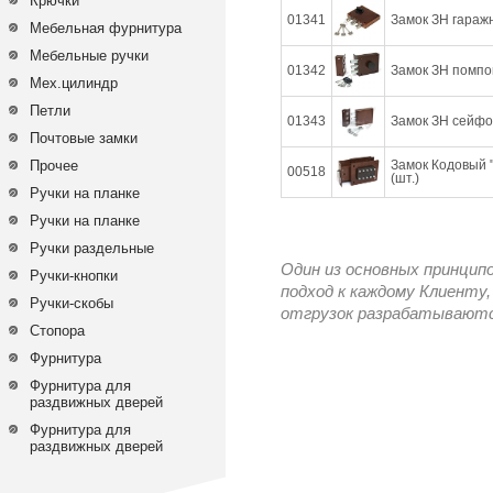
Крючки
01341
Замок ЗН гаражн
Мебельная фурнитура
Мебельные ручки
01342
Замок ЗН помпов
Мех.цилиндр
Петли
01343
Замок ЗН сейфов
Почтовые замки
Прочее
Замок Кодовый "
00518
(шт.)
Ручки на планке
Ручки на планке
Ручки раздельные
Один из основных принцип
Ручки-кнопки
подход к каждому Клиенту,
Ручки-скобы
отгрузок разрабатываются
Стопора
Фурнитура
Фурнитура для
раздвижных дверей
Фурнитура для
раздвижных дверей