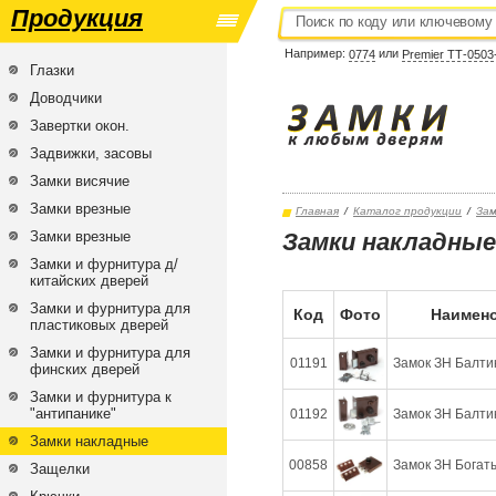
Продукция
Например:
или
0774
Premier ТТ-0503
Глазки
Доводчики
Завертки окон.
Задвижки, засовы
Замки висячие
Замки врезные
Главная
/
Каталог продукции
/
Зам
Замки врезные
Замки накладные
Замки и фурнитура д/
китайских дверей
Замки и фурнитура для
Код
Фото
Наимено
пластиковых дверей
Замки и фурнитура для
01191
Замок ЗН Балтика
финских дверей
Замки и фурнитура к
"антипанике"
01192
Замок ЗН Балтик
Замки накладные
00858
Замок ЗН Богаты
Защелки