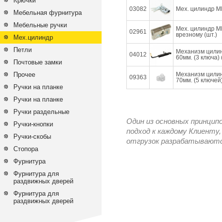
Крючки
03082
Мех. цилиндр МЦ
Мебельная фурнитура
Мебельные ручки
Мех. цилиндр МЦ
02961
врезному (шт.)
Мех.цилиндр
Петли
Механизм цили
04012
60мм. (3 ключа) 
Почтовые замки
Прочее
Механизм цили
09363
70мм. (5 ключей)
Ручки на планке
Ручки на планке
Ручки раздельные
Один из основных принцип
Ручки-кнопки
подход к каждому Клиенту,
Ручки-скобы
отгрузок разрабатываются
Стопора
Фурнитура
Фурнитура для
раздвижных дверей
Фурнитура для
раздвижных дверей