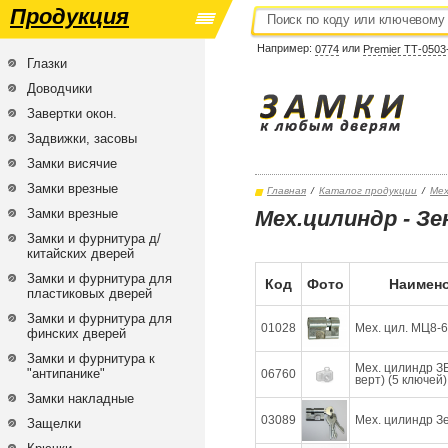
Продукция
Например:
или
0774
Premier ТТ-0503
Глазки
Доводчики
Завертки окон.
Задвижки, засовы
Замки висячие
Замки врезные
Главная
/
Каталог продукции
/
Мех
Замки врезные
Мех.цилиндр - З
Замки и фурнитура д/
китайских дверей
Замки и фурнитура для
Код
Фото
Наимено
пластиковых дверей
Замки и фурнитура для
01028
Мех. цил. МЦ8-6 
финских дверей
Замки и фурнитура к
Мех. цилиндр З
"антипанике"
06760
верт) (5 ключей) 
Замки накладные
03089
Мех. цилиндр Зе
Защелки