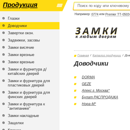
Продукция
Например:
или
0774
Premier ТТ-0503
Глазки
Доводчики
Завертки окон.
Задвижки, засовы
Замки висячие
Замки врезные
Главная
/
Каталог продукции
/
Дов
Замки врезные
Доводчики
Замки и фурнитура д/
китайских дверей
DORMA
Замки и фурнитура для
GEZE
пластиковых дверей
Апекс г. Москва*
Замки и фурнитура для
финских дверей
Булат РАСПРОДАЖА
Замки и фурнитура к
Нора-М*
"антипанике"
Замки накладные
Защелки