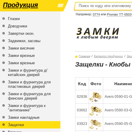
Продукция
Например:
или
0774
Premier ТТ-0503
Глазки
Доводчики
Завертки окон.
Задвижки, засовы
Замки висячие
Замки врезные
Главная
/
Каталог продукции
/
За
Замки врезные
Защелки - Кнобы
Замки и фурнитура д/
китайских дверей
Замки и фурнитура для
Код
Фото
Наимено
пластиковых дверей
Замки и фурнитура для
02836
Avers 0590-01-G
финских дверей
Замки и фурнитура к
"антипанике"
03662
Avers 0590-03-G
Замки накладные
03923
Avers 0590-05-G
Защелки