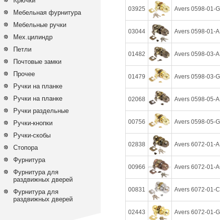
Крючки
03925
Avers 0598-01-G
Мебельная фурнитура
Мебельные ручки
03044
Avers 0598-01-А
Мех.цилиндр
Петли
01482
Avers 0598-03-A
Почтовые замки
Прочее
01479
Avers 0598-03-G
Ручки на планке
Ручки на планке
02068
Avers 0598-05-A
Ручки раздельные
00756
Avers 0598-05-G
Ручки-кнопки
Ручки-скобы
02838
Avers 6072-01-A
Стопора
Фурнитура
00966
Avers 6072-01-A
Фурнитура для
раздвижных дверей
00831
Avers 6072-01-C
Фурнитура для
раздвижных дверей
02443
Avers 6072-01-G