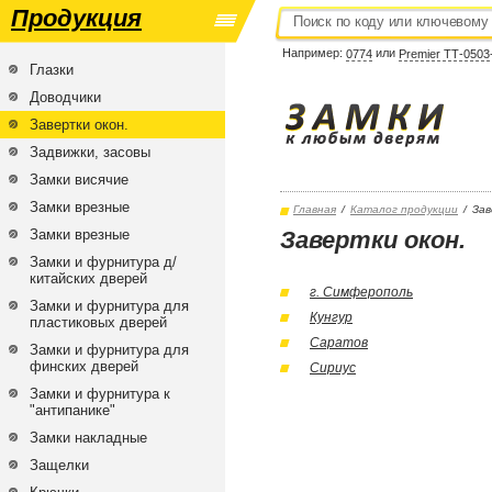
Продукция
Например:
или
0774
Premier ТТ-0503
Глазки
Доводчики
Завертки окон.
Задвижки, засовы
Замки висячие
Замки врезные
Главная
/
Каталог продукции
/
Зав
Замки врезные
Завертки окон.
Замки и фурнитура д/
китайских дверей
г. Симферополь
Замки и фурнитура для
Кунгур
пластиковых дверей
Саратов
Замки и фурнитура для
финских дверей
Сириус
Замки и фурнитура к
"антипанике"
Замки накладные
Защелки