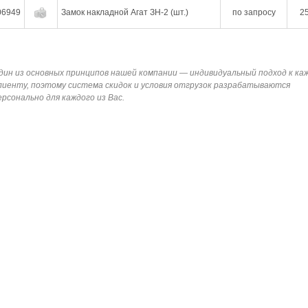
06949
Замок накладной Агат ЗН-2 (шт.)
по запросу
25
дин из основных принципов нашей компании — индивидуальный подход к ка
лиенту, поэтому система скидок и условия отгрузок разрабатываются
ерсонально для каждого из Вас.