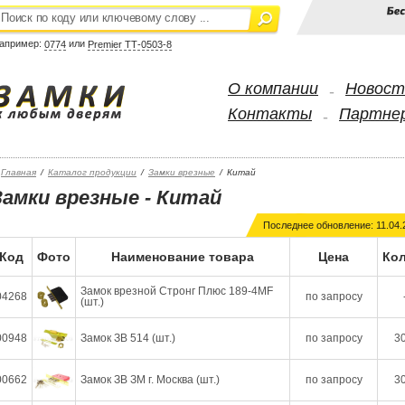
апример:
или
0774
Premier ТТ-0503-8
О компании
Новост
-
Контакты
Партне
-
Главная
/
Каталог продукции
/
Замки врезные
/
Китай
Замки врезные - Китай
Последнее обновление: 11.04.
Код
Фото
Наименование товара
Цена
Кол
Замок врезной Стронг Плюс 189-4MF
04268
по запросу
(шт.)
00948
Замок ЗВ 514 (шт.)
по запросу
30
00662
Замок ЗВ ЗМ г. Москва (шт.)
по запросу
30