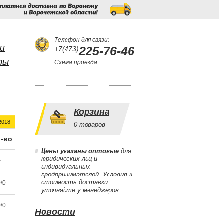
Бесплатная
доставка
по
Воронежу
и
Воронежской
области!
Телефон для связи:
и
225-76-46
+7(473)
ры
Схема проезда
Корзина
2018
0
товаров
-во
Цены указаны оптовые
для
юридических лиц и
-
индивидуальных
предпринимателей. Условия и
стоимость доставки
\0
уточняйте у менеджеров.
\0
Новости