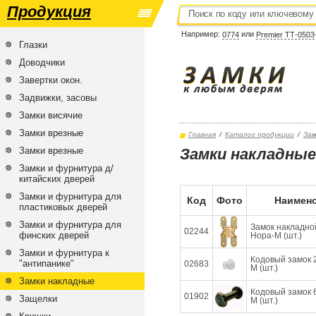
Продукция
Например:
или
0774
Premier ТТ-0503
Глазки
Доводчики
Завертки окон.
Задвижки, засовы
Замки висячие
Замки врезные
Главная
/
Каталог продукции
/
Зам
Замки врезные
Замки накладные
Замки и фурнитура д/
китайских дверей
Замки и фурнитура для
Код
Фото
Наимено
пластиковых дверей
Замки и фурнитура для
Замок накладной
02244
финских дверей
Нора-М (шт.)
Замки и фурнитура к
Кодовый замок 2
"антипанике"
02683
М (шт.)
Замки накладные
Кодовый замок 6
01902
Защелки
М (шт.)