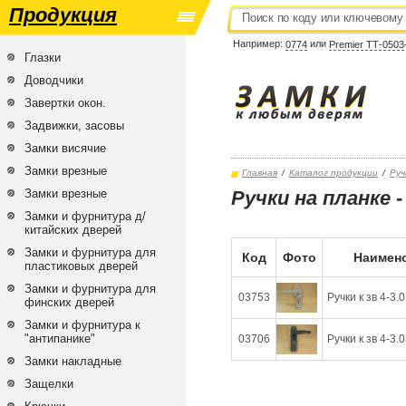
Продукция
Например:
или
0774
Premier ТТ-0503
Глазки
Доводчики
Завертки окон.
Задвижки, засовы
Замки висячие
Замки врезные
Главная
/
Каталог продукции
/
Руч
Замки врезные
Ручки на планке 
Замки и фурнитура д/
китайских дверей
Замки и фурнитура для
Код
Фото
Наимено
пластиковых дверей
Замки и фурнитура для
03753
Ручки к зв 4-3.
финских дверей
Замки и фурнитура к
"антипанике"
03706
Ручки к зв 4-3.
Замки накладные
Защелки