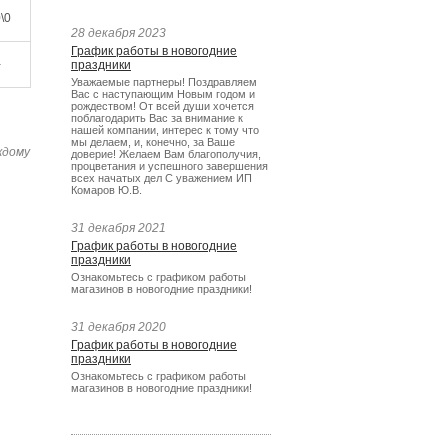
\0
28 декабря 2023
График работы в новогодние
-
праздники
Уважаемые партнеры! Поздравляем
Вас с наступающим Новым годом и
рождеством! От всей души хочется
поблагодарить Вас за внимание к
нашей компании, интерес к тому что
мы делаем, и, конечно, за Ваше
ждому
доверие! Желаем Вам благополучия,
процветания и успешного завершения
всех начатых дел С уважением ИП
Комаров Ю.В.
31 декабря 2021
График работы в новогодние
праздники
Ознакомьтесь с графиком работы
магазинов в новогодние праздники!
31 декабря 2020
График работы в новогодние
праздники
Ознакомьтесь с графиком работы
магазинов в новогодние праздники!