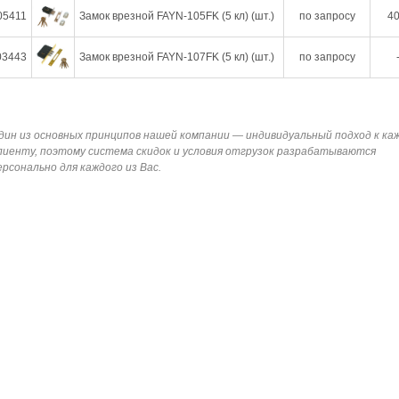
05411
Замок врезной FAYN-105FK (5 кл) (шт.)
по запросу
40
03443
Замок врезной FAYN-107FK (5 кл) (шт.)
по запросу
дин из основных принципов нашей компании — индивидуальный подход к ка
лиенту, поэтому система скидок и условия отгрузок разрабатываются
ерсонально для каждого из Вас.