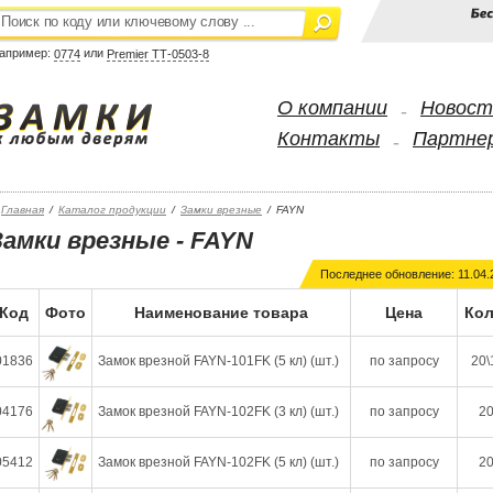
апример:
или
0774
Premier ТТ-0503-8
О компании
Новост
-
Контакты
Партне
-
Главная
/
Каталог продукции
/
Замки врезные
/
FAYN
Замки врезные - FAYN
Последнее обновление: 11.04.
Код
Фото
Наименование товара
Цена
Кол
01836
Замок врезной FAYN-101FK (5 кл) (шт.)
по запросу
20\
04176
Замок врезной FAYN-102FK (3 кл) (шт.)
по запросу
20
05412
Замок врезной FAYN-102FK (5 кл) (шт.)
по запросу
20