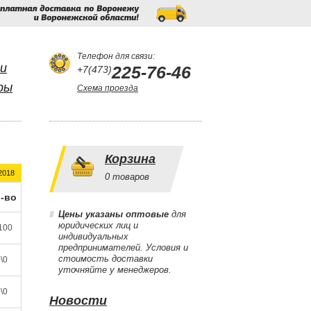
Бесплатная
доставка
по
Воронежу
и
Воронежской
области!
Телефон для связи:
и
225-76-46
+7(473)
ры
Схема проезда
Корзина
2018
0
товаров
-во
Цены указаны оптовые
для
юридических лиц и
100
индивидуальных
предпринимателей. Условия и
стоимость доставки
\0
уточняйте у менеджеров.
\0
Новости