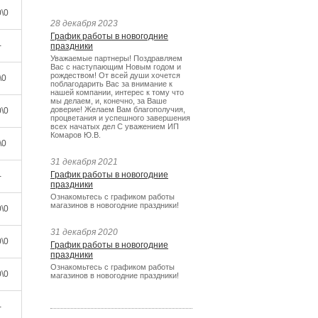
\0
28 декабря 2023
График работы в новогодние
-
праздники
Уважаемые партнеры! Поздравляем
Вас с наступающим Новым годом и
рождеством! От всей души хочется
\0
поблагодарить Вас за внимание к
нашей компании, интерес к тому что
мы делаем, и, конечно, за Ваше
доверие! Желаем Вам благополучия,
\0
процветания и успешного завершения
всех начатых дел С уважением ИП
Комаров Ю.В.
\0
31 декабря 2021
График работы в новогодние
-
праздники
Ознакомьтесь с графиком работы
магазинов в новогодние праздники!
\0
31 декабря 2020
\0
График работы в новогодние
праздники
Ознакомьтесь с графиком работы
\0
магазинов в новогодние праздники!
-