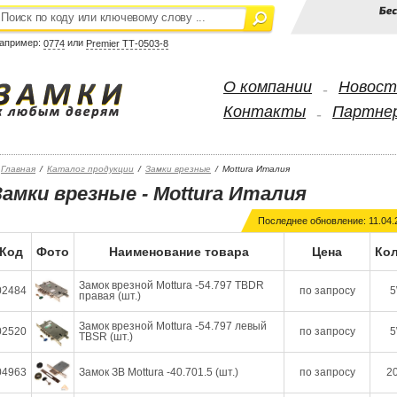
апример:
или
0774
Premier ТТ-0503-8
О компании
Новост
-
Контакты
Партне
-
Главная
/
Каталог продукции
/
Замки врезные
/
Mottura Италия
Замки врезные - Mottura Италия
Последнее обновление: 11.04.
Код
Фото
Наименование товара
Цена
Кол
Замок врезной Mottura -54.797 ТВDR
02484
по запросу
5
правая (шт.)
Замок врезной Mottura -54.797 левый
02520
по запросу
5
TBSR (шт.)
04963
Замок ЗВ Mottura -40.701.5 (шт.)
по запросу
20