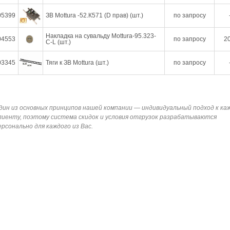
05399
ЗВ Mottura -52.К571 (D прав) (шт.)
по запросу
Накладка на сувальду Mottura-95.323-
04553
по запросу
20
C-L (шт.)
03345
Тяги к ЗВ Mottura (шт.)
по запросу
дин из основных принципов нашей компании — индивидуальный подход к ка
лиенту, поэтому система скидок и условия отгрузок разрабатываются
ерсонально для каждого из Вас.