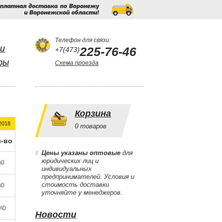
Бесплатная
доставка
по
Воронежу
и
Воронежской
области!
Телефон для связи:
и
225-76-46
+7(473)
ры
Схема проезда
Корзина
2018
0
товаров
-во
Цены указаны оптовые
для
юридических лиц и
\0
индивидуальных
предпринимателей. Условия и
стоимость доставки
\0
уточняйте у менеджеров.
\0
Новости