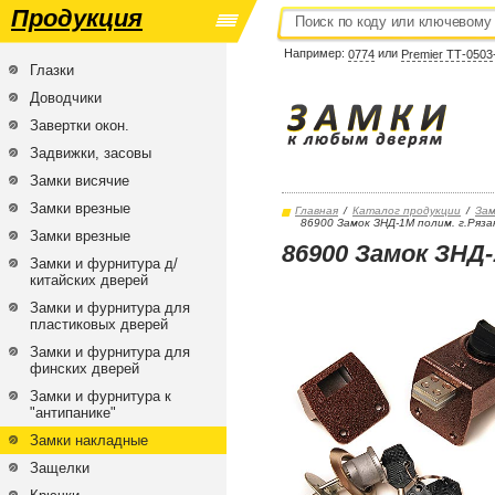
Продукция
Например:
или
0774
Premier ТТ-0503
Глазки
Доводчики
Завертки окон.
Задвижки, засовы
Замки висячие
Замки врезные
Главная
/
Каталог продукции
/
Зам
86900 Замок ЗНД-1М полим. г.Рязан
Замки врезные
86900 Замок ЗНД-
Замки и фурнитура д/
китайских дверей
Замки и фурнитура для
пластиковых дверей
Замки и фурнитура для
финских дверей
Замки и фурнитура к
"антипанике"
Замки накладные
Защелки