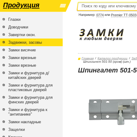
Продукция
Например:
или
0774
Premier ТТ-0503
Глазки
Доводчики
Завертки окон.
Задвижки, засовы
Замки висячие
Замки врезные
Главная
/
Каталог продукции
/
Зад
Шпингалет 501-50 (хром) (шт.)
Замки врезные
Шпингалет 501-50
Замки и фурнитура д/
китайских дверей
Замки и фурнитура для
пластиковых дверей
Замки и фурнитура для
финских дверей
Замки и фурнитура к
"антипанике"
Замки накладные
Защелки